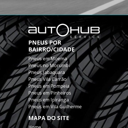
PNEUS POR
BAIRRO/CIDADE
Pneus em Moema
Pneus no Morumbi
Pneus Jabaquara
Pneus Vila Carrão
Pneus em Pompeia
Pneus em Pinheiros
Pneus em Ipiranga
Pneus em Vila Guilherme
MAPA DO SITE
Home