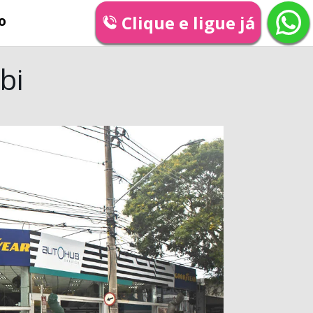
Clique e ligue já
o
bi