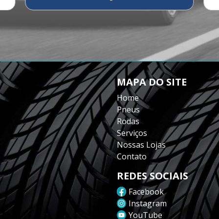
MAPA DO SITE
Home
Pneus
Rodas
Serviços
Nossas Lojas
Contato
REDES SOCIAIS
Facebook
Instagram
YouTube