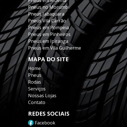
Pneus em Moema
Pneus no Morumbi
Pneus Jabaquara
Pneus Vila Carrão
Pneus em Pompeia
Pneus em Pinheiros
Pneus em Ipiranga
Pneus em Vila Guilherme
MAPA DO SITE
Home
Pneus
Rodas
Serviços
Nossas Lojas
Contato
REDES SOCIAIS
Facebook