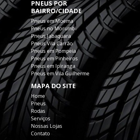
PNEUS POR
BAIRRO/CIDADE
Pneus em Moema
Pneus no Morumbi
Pneus Jabaquara
Pneus Vila Carrão
Pneus em Pompeia
Pneus em Pinheiros
Pneus em Ipiranga
Pneus em Vila Guilherme
MAPA DO SITE
Home
Pneus
Rodas
Serviços
Nossas Lojas
Contato