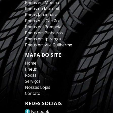
Pneus em Moema
Pneus no Morumbi
Pneus Jabaquara
Pneus Vila Carrão
Pneus em Pompeia
Pneus em Pinheiros
Pneus em Ipiranga
Pneus em Vila Guilherme
MAPA DO SITE
Home
Pneus
Rodas
Serviços
Nossas Lojas
Contato
REDES SOCIAIS
Facebook