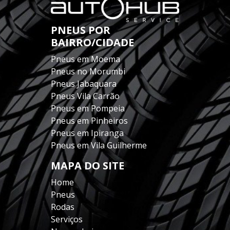
PNEUS POR
BAIRRO/CIDADE
Pneus em Moema
Pneus no Morumbi
Pneus Jabaquara
Pneus Vila Carrão
Pneus em Pompeia
Pneus em Pinheiros
Pneus em Ipiranga
Pneus em Vila Guilherme
MAPA DO SITE
Home
Pneus
Rodas
Serviços