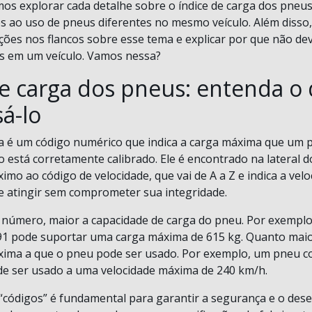
os explorar cada detalhe sobre o índice de carga dos pneus 
os ao uso de pneus diferentes no mesmo veículo. Além disso
cações nos flancos sobre esse tema e explicar por que não d
s em um veículo. Vamos nessa?
de carga dos pneus: entenda o 
á-lo
ga é um código numérico que indica a carga máxima que um
 está corretamente calibrado. Ele é encontrado na lateral d
imo ao código de velocidade, que vai de A a Z e indica a ve
 atingir sem comprometer sua integridade.
 número, maior a capacidade de carga do pneu. Por exempl
 91 pode suportar uma carga máxima de 615 kg. Quanto maior
xima a que o pneu pode ser usado. Por exemplo, um pneu c
de ser usado a uma velocidade máxima de 240 km/h.
“códigos” é fundamental para garantir a segurança e o de