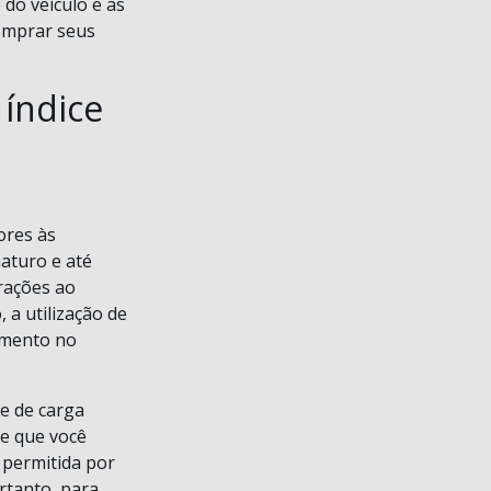
 do veículo e as
comprar seus
índice
ores às
aturo e até
rações ao
 a utilização de
umento no
ce de carga
te que você
 permitida por
rtanto, para