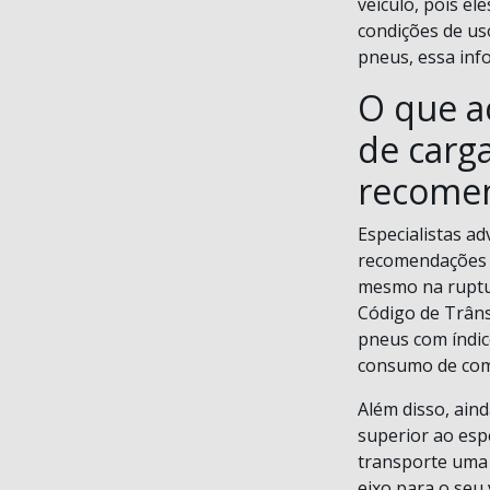
veículo, pois el
condições de us
pneus, essa inf
O que a
de carga
recome
Especialistas ad
recomendações p
mesmo na ruptur
Código de Trânsi
pneus com índic
consumo de comb
Além disso, aind
superior ao esp
transporte uma 
eixo para o seu