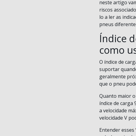
neste artigo vam
riscos associad
lo a ler as indi
pneus diferente
Índice 
como us
O índice de car
suportar quando
geralmente próx
que o pneu pode
Quanto maior o
índice de carga
a velocidade má
velocidade V po
Entender esses 