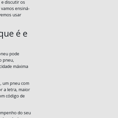
e discutir os
, vamos ensiná-
evemos usar
que é e
 pneu pode
o pneu,
locidade máxima
o, um pneu com
 a letra, maior
om código de
sempenho do seu