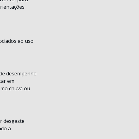
orientações
sociados ao uso
s de desempenho
tar em
como chuva ou
ar desgaste
ndo a