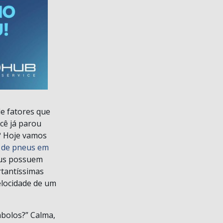
e fatores que
cê já parou
e? Hoje vamos
a de pneus em
eus possuem
tantíssimas
elocidade de um
bolos?” Calma,