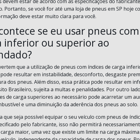
es devem estar de acordo com as especificações do fabricante
o. Portanto, se você for até uma loja de pneus em SP hoje 
ormação deve estar muito clara para você.
contece se eu usar pneus com 
 inferior ou superior ao
ndado?
vertem que a utilização de pneus com índices de carga inferi
ode resultar em instabilidade, desconforto, desgaste prem
a dos pneus. Além disso, essa prática pode resultar em inf
to Brasileiro, sujeita a multas e penalidades. Por outro lado,
es de carga superiores ao necessário pode acarretar um a
ustível e uma diminuição da aderência dos pneus ao solo.
a que seja possível equipar o seu veículo com pneus de índi
ecificado pelo fabricante, isso não permitirá necessariamen
carga maior, uma vez que existe um limite na carga máxima
 veículo, independente da capacidade de carga dos pneus. Po