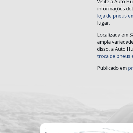
Visite a Auto H
informações det
loja de pneus e
lugar.
Localizada em S
ampla variedade
disso, a Auto H
troca de pneus
Publicado em
p