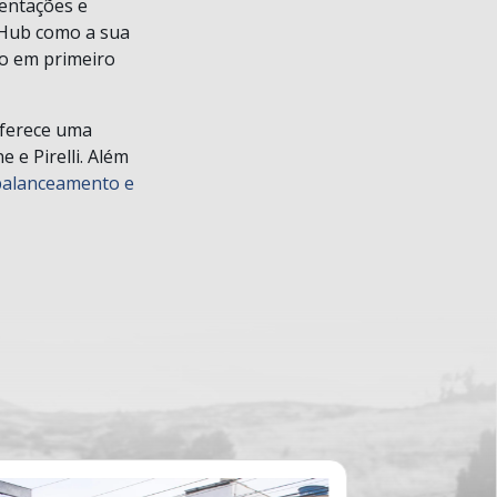
ientações e
oHub como a sua
ão em primeiro
oferece uma
e Pirelli. Além
balanceamento e