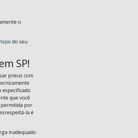
vamente o
stepe
do seu
em SP!
usar pneus com
 tecnicamente
o especificado
ente que você
 permitida por
esrespeitá-la é
arga inadequado.