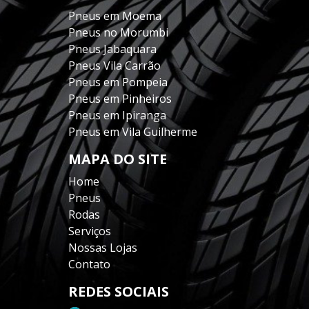
Pneus em Moema
Pneus no Morumbi
Pneus Jabaquara
Pneus Vila Carrão
Pneus em Pompeia
Pneus em Pinheiros
Pneus em Ipiranga
Pneus em Vila Guilherme
MAPA DO SITE
Home
Pneus
Rodas
Serviços
Nossas Lojas
Contato
REDES SOCIAIS